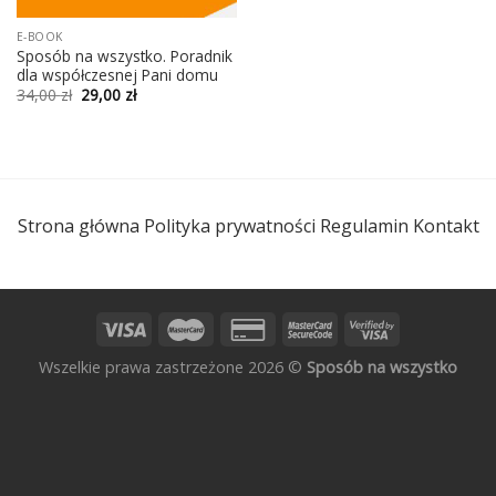
E-BOOK
Sposób na wszystko. Poradnik
dla współczesnej Pani domu
Pierwotna
Aktualna
34,00
zł
29,00
zł
cena
cena
wynosiła:
wynosi:
34,00 zł.
29,00 zł.
Strona główna
Polityka prywatności
Regulamin
Kontakt
Wszelkie prawa zastrzeżone 2026 ©
Sposób na wszystko