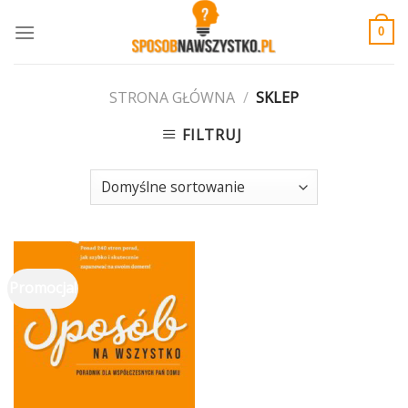
Skip
to
0
content
STRONA GŁÓWNA
/
SKLEP
FILTRUJ
Promocja!